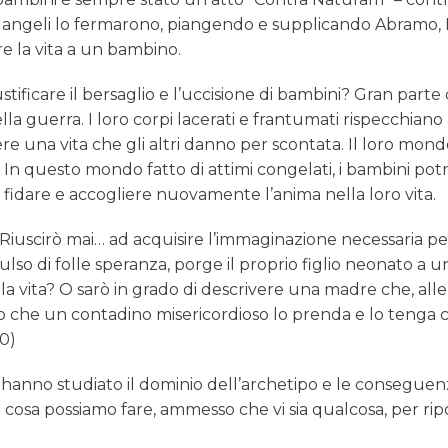
, gli angeli lo fermarono, piangendo e supplicando Abramo,
 la vita a un bambino.
ustificare il bersaglio e l’uccisione di bambini? Gran part
lla guerra. I loro corpi lacerati e frantumati rispecchiano 
una vita che gli altri danno per scontata. Il loro mondo d
In questo mondo fatto di attimi congelati, i bambini potr
idare e accogliere nuovamente l’anima nella loro vita.
: “Riuscirò mai… ad acquisire l’immaginazione necessaria p
so di folle speranza, porge il proprio figlio neonato a
 vita? O sarò in grado di descrivere una madre che, alle so
 che un contadino misericordioso lo prenda e lo tenga c
50)
hanno studiato il dominio dell’archetipo e le conseguenz
 cosa possiamo fare, ammesso che vi sia qualcosa, per rip