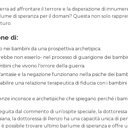
guerra ad affrontare il terrore e la disperazione di innum
barlume di speranza per il domani? Questa non solo rappre
uturo.
ne di:
co nei bambini da una prospettiva archetipica.
rebbe non esserlo- nel processo di guarigione dei bambini
mbini che vivono l’orrore della guerra.
 fantasie e la negazione funzionano nella psiche dei bambi
tabilire una relazione terapeutica di fiducia con i bambini
enze inconsce e archetipiche che spiegano perché i bamb
seguita dal commento di un’ospite speciale, la dottoressa
ghiana, la dottoressa di Renzo ha una capacità unica di p
e è possibile trovare ultimo barlume di speranza e offre 