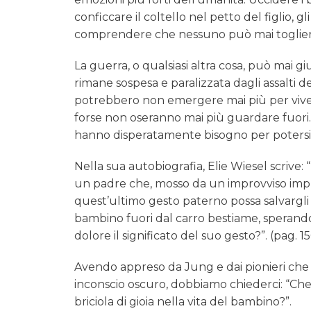
conficcare il coltello nel petto del figlio
comprendere che nessuno può mai togliere
La guerra, o qualsiasi altra cosa, può mai gi
rimane sospesa e paralizzata dagli assalti de
potrebbero non emergere mai più per vivere 
forse non oseranno mai più guardare fuori. 
hanno disperatamente bisogno per potersi f
Nella sua autobiografia, Elie Wiesel scrive
un padre che, mosso da un improvviso impul
quest’ultimo gesto paterno possa salvargli la
bambino fuori dal carro bestiame, sperando
dolore il significato del suo gesto?”. (pag. 1
Avendo appreso da Jung e dai pionieri che 
inconscio oscuro, dobbiamo chiederci: “Che
briciola di gioia nella vita del bambino?”.