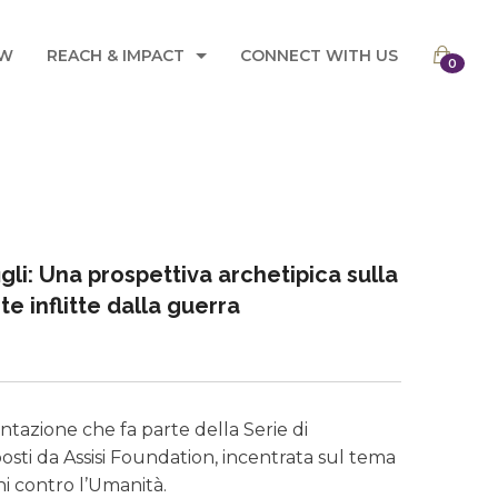
OW
REACH & IMPACT
CONNECT WITH US
0
ITALY CONFERENCES 2023
TESTIMONIALS
figli: Una prospettiva archetipica sulla
te inflitte dalla guerra
entazione che fa parte della Serie di
sti da Assisi Foundation, incentrata sul tema
i contro l’Umanità.