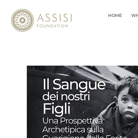
HOME
WH
AB
OU
OU