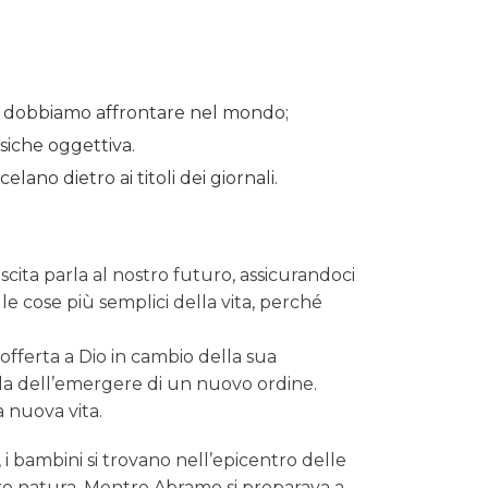
che dobbiamo affrontare nel mondo;
psiche oggettiva.
ano dietro ai titoli dei giornali.
cita parla al nostro futuro, assicurandoci
alle cose più semplici della vita, perché
ferta a Dio in cambio della sua
arla dell’emergere di un nuovo ordine.
 nuova vita.
 i bambini si trovano nell’epicentro delle
tro natura. Mentre Abramo si preparava a