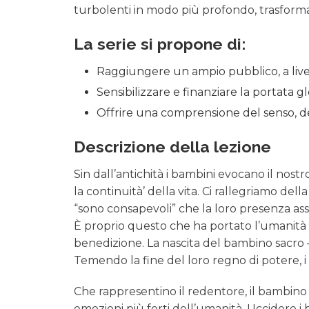
turbolenti in modo più profondo, trasforma
La serie si propone di:
Raggiungere un ampio pubblico, a livel
Sensibilizzare e finanziare la portata gl
Offrire una comprensione del senso, del s
Descrizione della lezione
Sin dall’antichità i bambini evocano il nos
la continuità’ della vita. Ci rallegriamo dell
“sono consapevoli” che la loro presenza ass
È proprio questo che ha portato l’umanità
benedizione. La nascita del bambino sacro –
Temendo la fine del loro regno di potere, i
Che rappresentino il redentore, il bambino s
emozioni più forti dell’umanità. Uccidere 