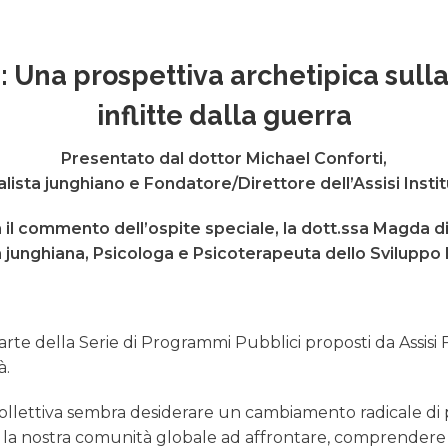
dalla
guerra
quantity
li: Una prospettiva archetipica sull
inflitte dalla guerra
Presentato dal dottor Michael Conforti,
lista junghiano e Fondatore/Direttore dell’Assisi Insti
 il commento dell’ospite speciale, la dott.ssa Magda d
a junghiana, Psicologa e Psicoterapeuta dello Sviluppo I
parte della Serie di Programmi Pubblici proposti da Assis
à.
 collettiva sembra desiderare un cambiamento radicale di 
 la nostra comunità globale ad affrontare, comprendere 