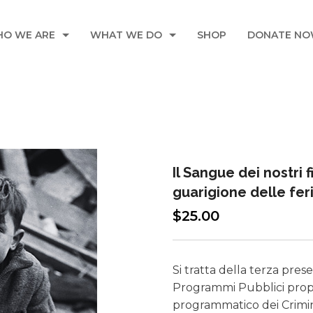
O WE ARE
WHAT WE DO
SHOP
DONATE N
OUT US
OUR INITIATIVES
R COMMUNITY
R LEADERSHIP TEAM
Il Sangue dei nostri 
guarigione delle feri
$
25.00
Si tratta della terza pres
Programmi Pubblici propo
programmatico dei Crimin