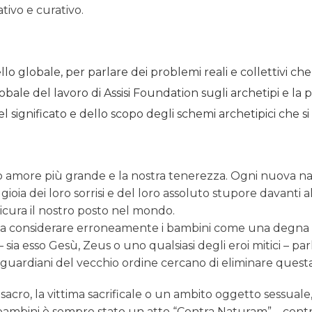
tivo e curativo.
lo globale, per parlare dei problemi reali e collettivi 
obale del lavoro di Assisi Foundation sugli archetipi e la 
ignificato e dello scopo degli schemi archetipici che si cel
tro amore più grande e la nostra tenerezza. Ogni nuova nas
a gioia dei loro sorrisi e del loro assoluto stupore davanti 
icura il nostro posto nel mondo.
 a considerare erroneamente i bambini come una degna of
 sia esso Gesù, Zeus o uno qualsiasi degli eroi mitici – p
 guardiani del vecchio ordine cercano di eliminare questa
acro, la vittima sacrificale o un ambito oggetto sessuale,
i bambini è sempre stato un atto “Contra Naturam” – con