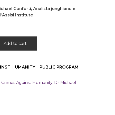
ichael Conforti,
Analista junghiano e
’Assisi Institute
Add to cart
AINST HUMANITY
,
PUBLIC PROGRAM
,
Crimes Against Humanity
,
Dr Michael