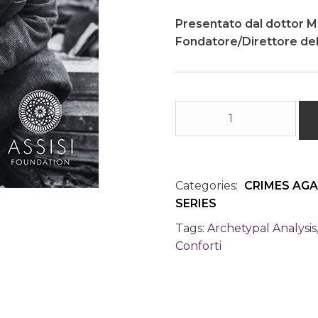
Presentato dal dottor M
Fondatore/Direttore dell
Il
Sangue
dei
nostri
figli:
Categories:
CRIMES AG
Una
SERIES
prospettiva
archetipica
Tags:
Archetypal Analysis
sulla
Conforti
guarigione
delle
ferite
inflitte